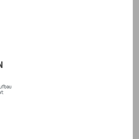
N
Aufbau
t: