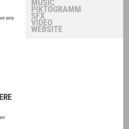
MUSIC
PIKTOGRAMM
SFX
ir eine
VIDEO
WEBSITE
ERE
avi