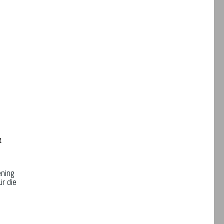
&
ening
r die