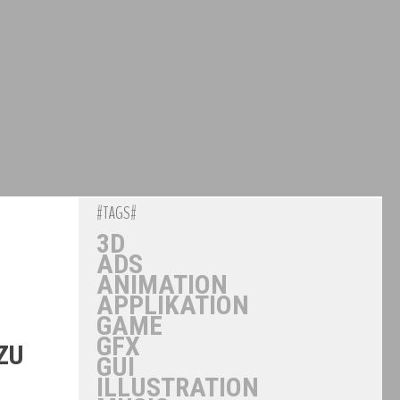
#TAGS#
3D
ADS
ANIMATION
APPLIKATION
GAME
GFX
 W
GUI
ILLUSTRATION