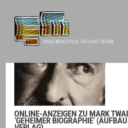
Zum Inhalt springen
ENRAGE MEDIA // FRESH, FAST & PURE CREATION
ONLINE-ANZEIGEN ZU MARK TWA
‘GEHEIMER BIOGRAPHIE’ (AUFBAU
VERLAG)