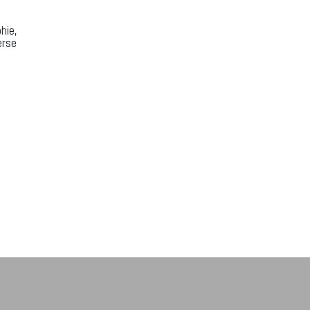
hie,
erse