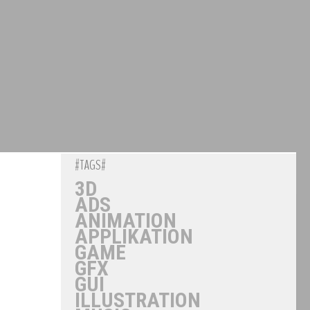
#TAGS#
3D
ADS
ANIMATION
APPLIKATION
GAME
GFX
GUI
ILLUSTRATION