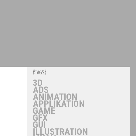
#TAGS#
3D
ADS
ANIMATION
APPLIKATION
GAME
GFX
GUI
ILLUSTRATION