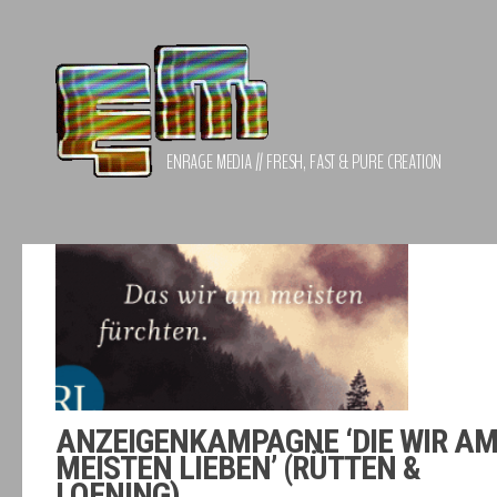
Zum Inhalt springen
ENRAGE MEDIA // FRESH, FAST & PURE CREATION
ANZEIGENKAMPAGNE ‘DIE WIR A
MEISTEN LIEBEN’ (RÜTTEN &
LOENING)