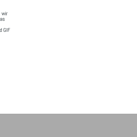
 wir
las
d GIF