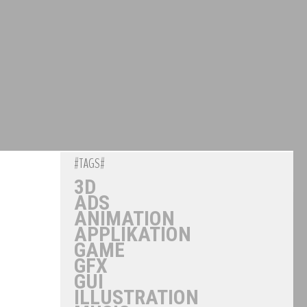
#TAGS#
3D
ADS
ANIMATION
APPLIKATION
GAME
GFX
GUI
ILLUSTRATION