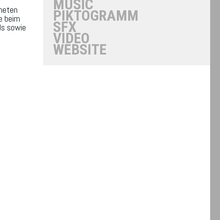
MUSIC
neten
PIKTOGRAMM
e beim
SFX
ds sowie
VIDEO
WEBSITE