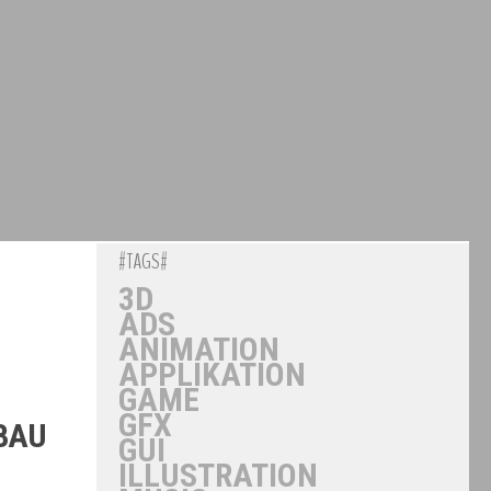
#TAGS#
3D
ADS
ANIMATION
APPLIKATION
GAME
GFX
BAU
GUI
ILLUSTRATION