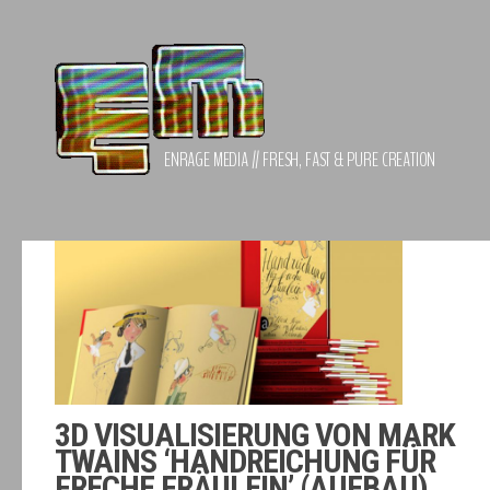
Zum Inhalt springen
ENRAGE MEDIA // FRESH, FAST & PURE CREATION
3D VISUALISIERUNG VON MARK
TWAINS ‘HANDREICHUNG FÜR
FRECHE FRÄULEIN’ (AUFBAU)