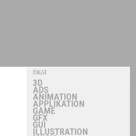
#TAGS#
3D
ADS
ANIMATION
APPLIKATION
GAME
GFX
GUI
ILLUSTRATION