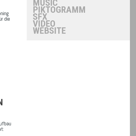
MUSIC
PIKTOGRAMM
ening
SFX
r die
VIDEO
WEBSITE
N
Aufbau
t: