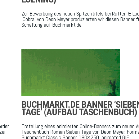
Zur Bewerbung des neuen Spitzentitels bei Rütten & Lo
'Cobra' von Deon Meyer produzierten wir diesen Banner fü
Schaltung auf Buchmarkt.de.
BUCHMARKT.DE BANNER ‘SIEBE
TAGE’ (AUFBAU TASCHENBUCH)
örder
Erstellung eines animierten Online-Banners zum neuen 
zei
Taschenbuch-Roman Sieben Tage von Deon Meyer. Forma
Buchmarkt Classic Banner, 180×250, animated GIF