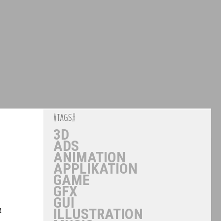
#TAGS#
3D
ADS
ANIMATION
APPLIKATION
GAME
GFX
GUI
&
ILLUSTRATION