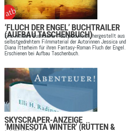
‘FLUCH DER ENGEL’ BUCHTRAILER
(AUFBAU TASCHENBUCH)
Eine weitere Buchtrailer-Postproduktion, hergestellt aus
selbstgedrehtem Filmmaterial der Autorinnen Jessica und
Diana Itterheim für ihren Fantasy-Roman Fluch der Engel.
Erschienen bei Aufbau Taschenbuch.
SKYSCRAPER-ANZEIGE
‘MINNESOTA WINTER’ (RÜTTEN &