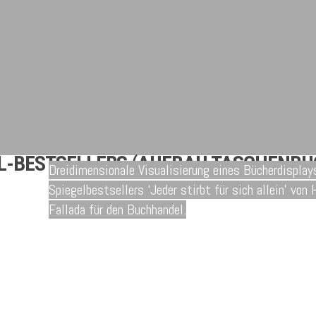
EL-BESTSELLERS (AUFBAU TASCHENBU
Dreidimensionale Visualisierung eines Bücherdisplay
Spiegelbestsellers ‘Jeder stirbt für sich allein’ von
Fallada für den Buchhandel.